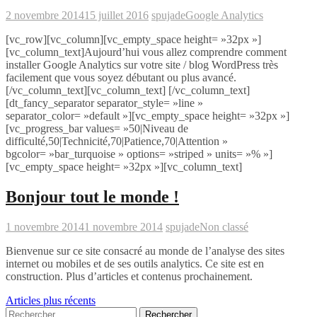
2 novembre 2014
15 juillet 2016
spujade
Google Analytics
[vc_row][vc_column][vc_empty_space height= »32px »]
[vc_column_text]Aujourd’hui vous allez comprendre comment
installer Google Analytics sur votre site / blog WordPress très
facilement que vous soyez débutant ou plus avancé.
[/vc_column_text][vc_column_text] [/vc_column_text]
[dt_fancy_separator separator_style= »line »
separator_color= »default »][vc_empty_space height= »32px »]
[vc_progress_bar values= »50|Niveau de
difficulté,50|Technicité,70|Patience,70|Attention »
bgcolor= »bar_turquoise » options= »striped » units= »% »]
[vc_empty_space height= »32px »][vc_column_text]
Bonjour tout le monde !
1 novembre 2014
1 novembre 2014
spujade
Non classé
Bienvenue sur ce site consacré au monde de l’analyse des sites
internet ou mobiles et de ses outils analytics. Ce site est en
construction. Plus d’articles et contenus prochainement.
Navigation
Articles plus récents
Rechercher :