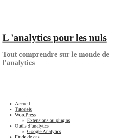
Aller
au
contenu
L 'analytics pour les nuls
Tout comprendre sur le monde de
l'analytics
Accueil
Tutoriels
WordPress
Extensions ou plugins
Outils d’analytics
Google Analytics
Etude de cas