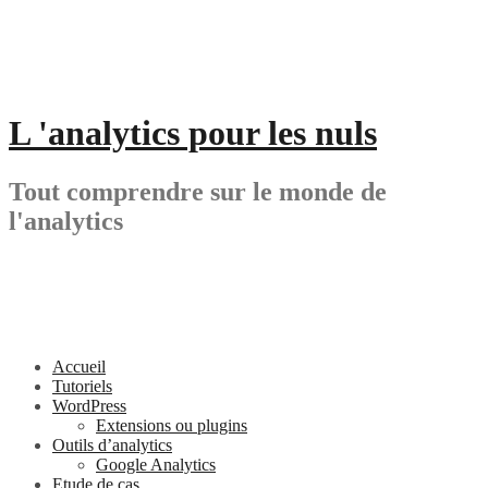
Aller
au
contenu
L 'analytics pour les nuls
Tout comprendre sur le monde de
l'analytics
Accueil
Tutoriels
WordPress
Extensions ou plugins
Outils d’analytics
Google Analytics
Etude de cas